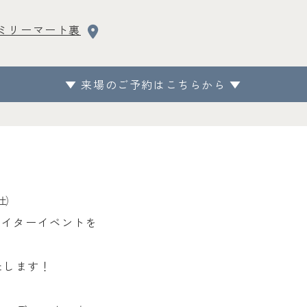
ミリーマート裏
▼ 来場のご予約はこちらから ▼
㈯
定でナイターイベントを
たします！