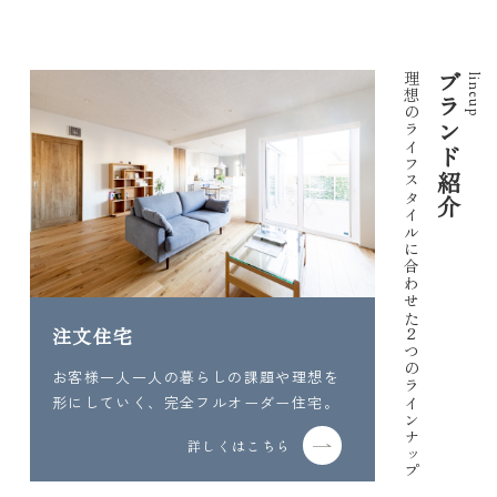
理想のライフスタイルに合わせた
ブランド紹介
lineup
注文住宅
2つのラインナップ
お客様一人一人の暮らしの課題や理想を
形にしていく、完全フルオーダー住宅。
詳しくはこちら