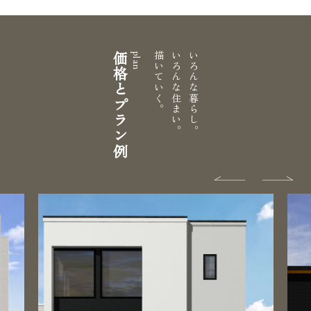
価格とプラン例
描いていく。
いろんな住まい。
いろんな暮らし。
plan