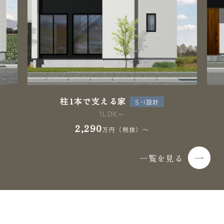
柱1本で支える家
S･I設計
1LDK～
2,290
万円（税抜）〜
一覧を見る