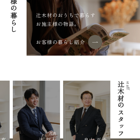
お客様の暮らし
辻木材のおうちで暮らす
お施主様の物語。
お客様の暮らし紹介
辻木材のスタッフ
staff
代表
章恵
辻 将大
畠山 正浩
浅井