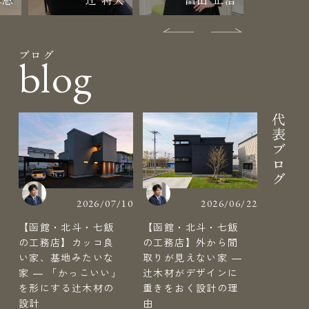
ブログ
blog
代表ブログ
2026/07/10
2026/06/22
【函館・北斗・七飯
【函館・北斗・七飯
の工務店】カッコ良
の工務店】外から間
い家、基地みたいな
取りが見えない家 ―
家 ― 「かっこいい」
辻木材がデザインに
を形にする辻木材の
重きをおく設計の理
設計
由