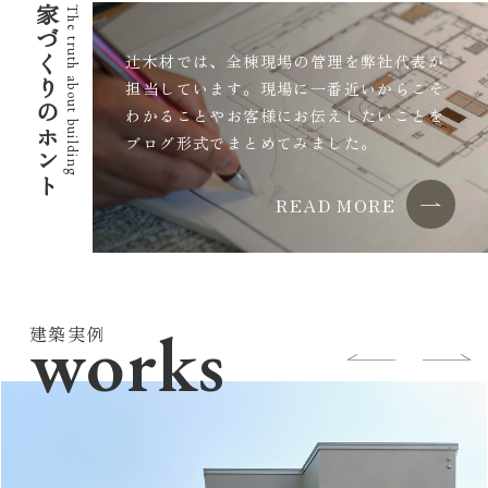
家づくりのホント
The truth about building
辻木材では、全棟現場の管理を弊社代表が
担当しています。
現場に一番近いからこそ
わかることやお客様にお伝えしたいことを
ブログ形式でまとめてみました。
READ MORE
works
建築実例