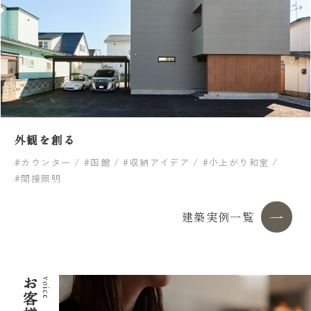
外観を創る
#カウンター
#函館
#収納アイデア
#小上がり和室
#間接照明
建築実例一覧
voice