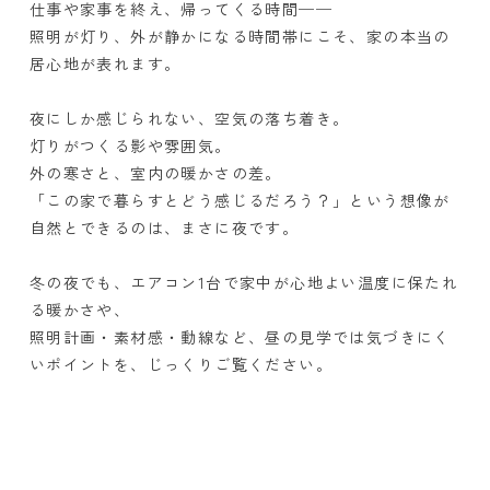
仕事や家事を終え、帰ってくる時間──
照明が灯り、外が静かになる時間帯にこそ、家の本当の
居心地が表れます。
夜にしか感じられない、空気の落ち着き。
灯りがつくる影や雰囲気。
外の寒さと、室内の暖かさの差。
「この家で暮らすとどう感じるだろう？」という想像が
自然とできるのは、まさに夜です。
冬の夜でも、エアコン1台で家中が心地よい温度に保たれ
る暖かさや、
照明計画・素材感・動線など、昼の見学では気づきにく
いポイントを、じっくりご覧ください。