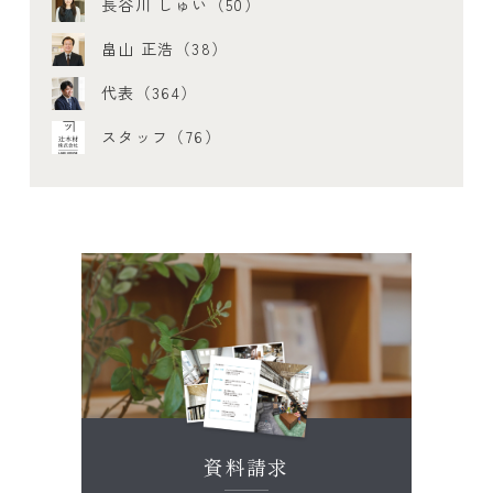
長谷川 しゅい（50）
畠山 正浩（38）
代表（364）
スタッフ（76）
資料請求