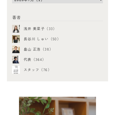
著者
浅井 美菜子（33）
長谷川 しゅい（50）
畠山 正浩（38）
代表（364）
スタッフ（76）