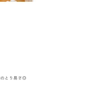
て
のとり易さ◎