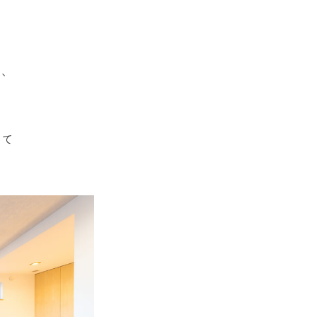
で、
して