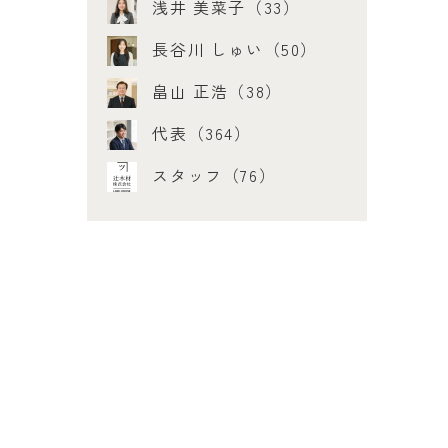
浅井 美菜子（33）
長谷川 しゅい（50）
畠山 正浩（38）
代表（364）
スタッフ（76）