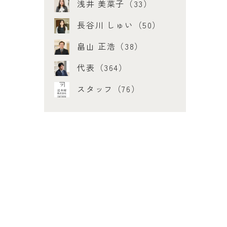
浅井 美菜子（33）
長谷川 しゅい（50）
畠山 正浩（38）
代表（364）
スタッフ（76）