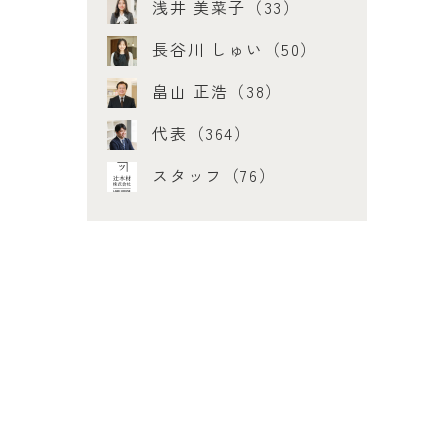
浅井 美菜子（33）
長谷川 しゅい（50）
畠山 正浩（38）
代表（364）
スタッフ（76）