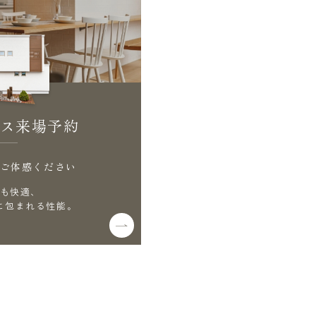
ス来場予約
ご体感ください
も快適、
に包まれる性能。