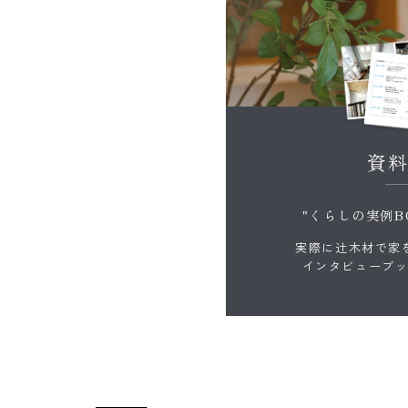
資
"くらしの実例B
実際に辻木材で家
インタビューブ