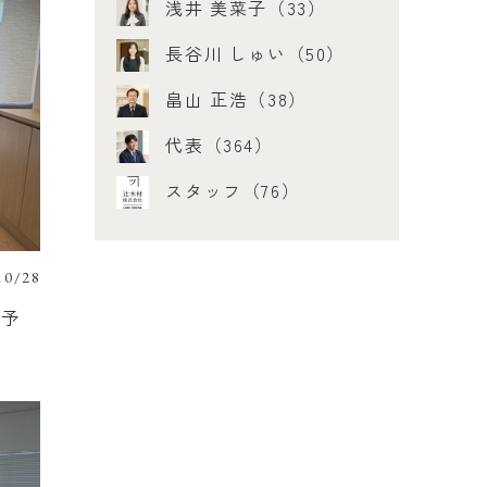
浅井 美菜子（33）
長谷川 しゅい（50）
畠山 正浩（38）
代表（364）
スタッフ（76）
10/28
の予