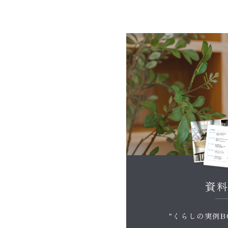
資
"くらしの実例B