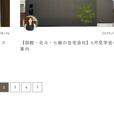
08/04
2025/
ラス
【函館・北斗・七飯の住宅会社】8月見学会
案内
2
3
4
5