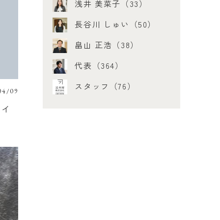
浅井 美菜子（33）
長谷川 しゅい（50）
畠山 正浩（38）
代表（364）
スタッフ（76）
04/09
吉イ