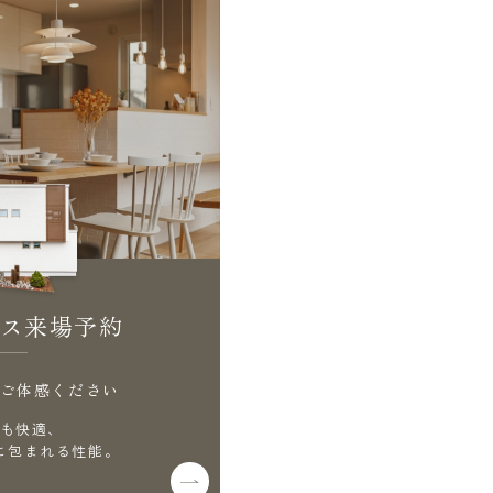
ス来場予約
ご体感ください
も快適、
に包まれる性能。