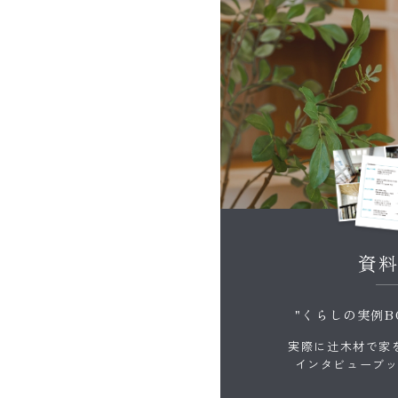
資
"くらしの実例B
実際に辻木材で家
インタビューブ