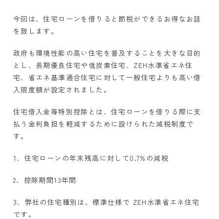
今回は、住宅ローンを借りると節税ができるお得なお話
を致します。
政府も環境性能の高い住宅を普及することを大きな目的
とし、長期優良住宅や低炭素住宅、ZEH水準省エネ住
宅、省エネ基準適合住宅に対して一般住宅よりも高い借
入限度額が設定されました。
住宅借入金等特別控除とは、住宅ローンを借りる際に支
払う金利負担を軽減するために設けられた減税制度で
す。
1
、住宅ローンの年末残高に対して
0.7%
の減税
2
、控除期間
13
年間
3、弊社の住宅種別は、標準仕様で ZEH水準省エネ住宅
です。