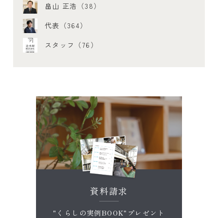
畠山 正浩（38）
代表（364）
スタッフ（76）
資料請求
"くらしの実例BOOK"プレゼント