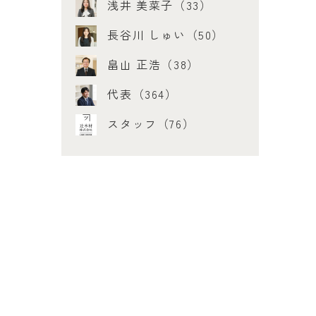
浅井 美菜子（33）
長谷川 しゅい（50）
畠山 正浩（38）
代表（364）
スタッフ（76）