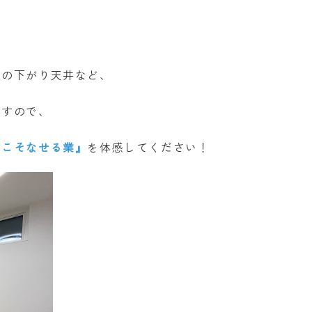
上の下がり天井など、
ますので、
らこそなせる業』
を体感してください！