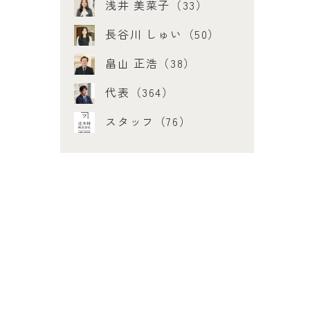
浅井 美菜子（33）
長谷川 しゅい（50）
畠山 正浩（38）
代表（364）
スタッフ（76）