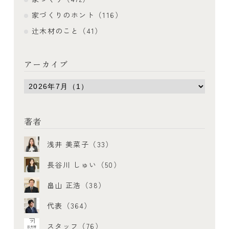
家づくりのホント（116）
辻木材のこと（41）
アーカイブ
著者
浅井 美菜子（33）
長谷川 しゅい（50）
畠山 正浩（38）
代表（364）
スタッフ（76）