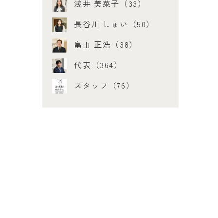
浅井 美菜子（33）
長谷川 しゅい（50）
畠山 正浩（38）
代表（364）
スタッフ（76）