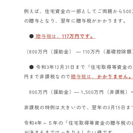
例えば、住宅資金の一部としてご両親から
500
の贈与となり、翌年に贈与税がかかります。
●
贈与税は、
1
17万円で
す
。
（
800
万円（援助金） ―
110
万円（基礎控除
● 令和
3
年
12
月
31
日まで「住宅取得等資金の
円まで非課税なので
贈与税は、
かかりません
800
万円（援助金）―
1,500
万円（非課税）
非課税の特例は大きいので、翌年の
3
月
15
日ま
令和
4
年～５年の「住宅取得等資金の贈与税の
が決まるまではっきりとしない様です。