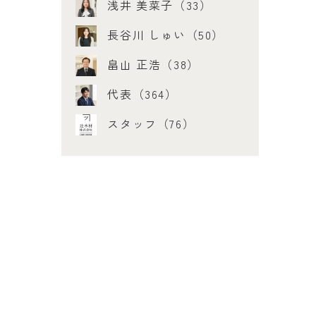
浅井 美菜子（33）
長谷川 しゅい（50）
畠山 正浩（38）
代表（364）
スタッフ（76）