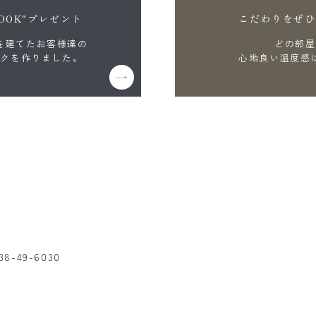
OOK"プレゼント
こだわりをぜひ
を建てたお客様達の
どの部屋
ックを作りました。
心地良い温度感
38-49-6030