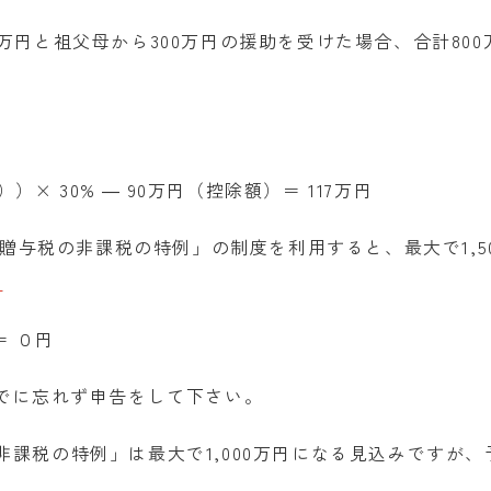
万円と祖父母から
300
万円の援助を受けた場合、合計
800
額））×
30% ―
90
万円（控除額）＝
117
万円
贈与税の非課税の特例」の制度を利用すると、最大で
1,5
。
＝ ０円
でに忘れず申告をして下さい。
非課税の特例」は最大で
1,000
万円になる見込みですが、