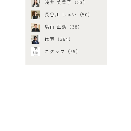
浅井 美菜子（33）
長谷川 しゅい（50）
畠山 正浩（38）
代表（364）
スタッフ（76）