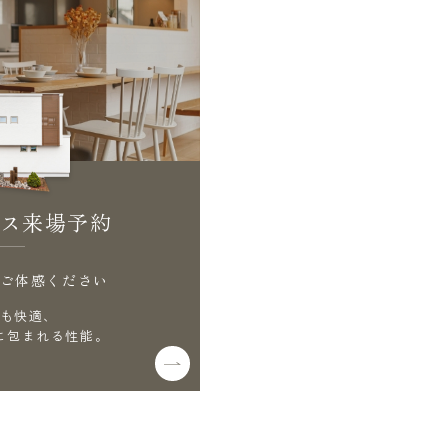
ス来場予約
ご体感ください
も快適、
に包まれる性能。