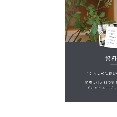
資
"くらしの実例B
実際に辻木材で家
インタビューブ