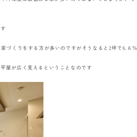
です
お家づくりをする方が多いのですがそうなると
2
坪で
6.
６
と平屋が広く見えるということなのです