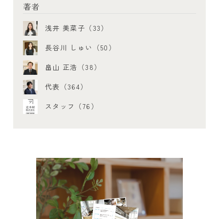
著者
浅井 美菜子（33）
長谷川 しゅい（50）
畠山 正浩（38）
代表（364）
スタッフ（76）