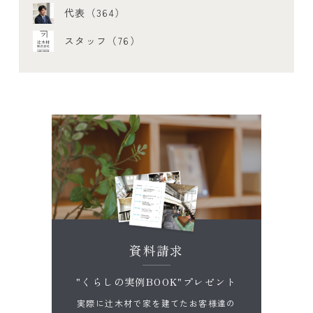
代表（364）
スタッフ（76）
資料請求
"くらしの実例BOOK"プレゼント
実際に辻木材で家を建てたお客様達の