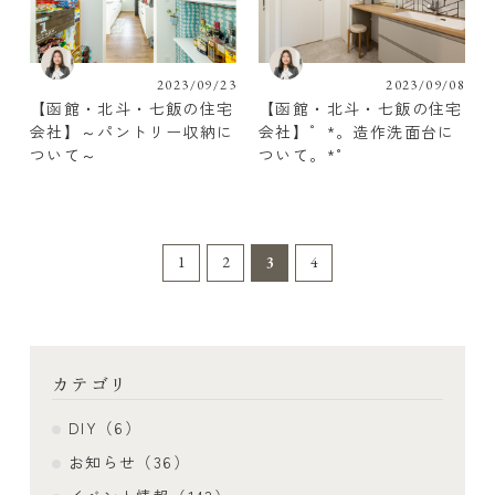
2023/09/23
2023/09/08
【函館・北斗・七飯の住宅
【函館・北斗・七飯の住宅
会社】～パントリー収納に
会社】゜*。造作洗面台に
ついて～
ついて。*°
1
2
3
4
カテゴリ
DIY（6）
お知らせ（36）