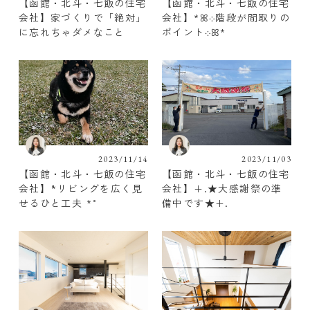
【函館・北斗・七飯の住宅
【函館・北斗・七飯の住宅
会社】家づくりで「絶対」
会社】*ꕤ܀階段が間取りの
に忘れちゃダメなこと
ポイント܀ꕤ*
2023/11/14
2023/11/03
【函館・北斗・七飯の住宅
【函館・北斗・七飯の住宅
会社】˚*リビングを広く見
会社】+.★大感謝祭の準
せるひと工夫 *˚
備中です★+.