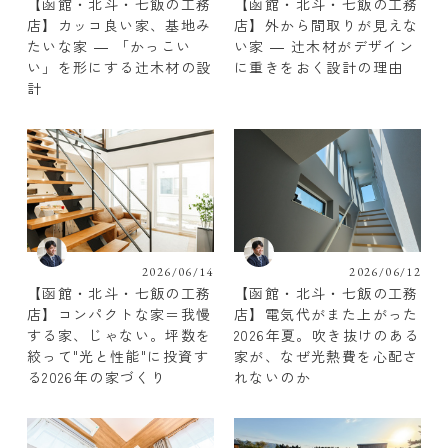
【函館・北斗・七飯の工務
【函館・北斗・七飯の工務
店】カッコ良い家、基地み
店】外から間取りが見えな
たいな家 ― 「かっこい
い家 ― 辻木材がデザイン
い」を形にする辻木材の設
に重きをおく設計の理由
計
2026/06/14
2026/06/12
【函館・北斗・七飯の工務
【函館・北斗・七飯の工務
店】コンパクトな家＝我慢
店】電気代がまた上がった
する家、じゃない。坪数を
2026年夏。吹き抜けのある
絞って"光と性能"に投資す
家が、なぜ光熱費を心配さ
る2026年の家づくり
れないのか