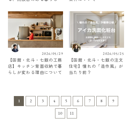
2026/05/29
2026/05/25
【函館・北斗・七飯の工務
【函館・北斗・七飯の注文
店】キッチン背面収納で暮
住宅】憧れの「造作風」が
らしが変わる理由について
当たり前？
1
2
3
4
5
6
7
8
9
10
11