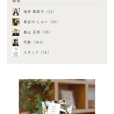
著者
浅井 美菜子（33）
長谷川 しゅい（50）
畠山 正浩（38）
代表（364）
スタッフ（76）