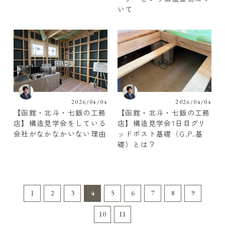
いて
2026/04/04
2026/04/04
【函館・北斗・七飯の工務
【函館・北斗・七飯の工務
店】構造見学会をしている
店】構造見学会1日目グリ
会社がなかなかいない理由
ッドポスト基礎（G.P.基
礎）とは？
1
2
3
4
5
6
7
8
9
10
11