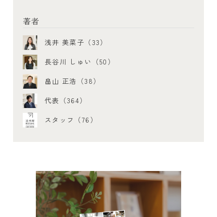
著者
浅井 美菜子（33）
長谷川 しゅい（50）
畠山 正浩（38）
代表（364）
スタッフ（76）