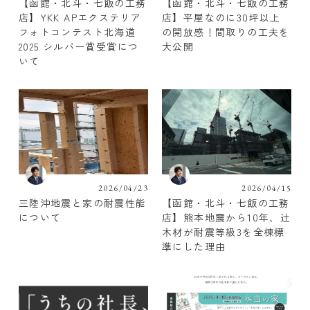
【函館・北斗・七飯の工務
【函館・北斗・七飯の工務
店】YKK APエクステリア
店】平屋なのに30坪以上
フォトコンテスト北海道
の開放感！間取りの工夫を
2025 シルバー賞受賞につ
大公開
いて
2026/04/23
2026/04/15
三陸沖地震と家の耐震性能
【函館・北斗・七飯の工務
について
店】熊本地震から10年、辻
木材が耐震等級3を全棟標
準にした理由