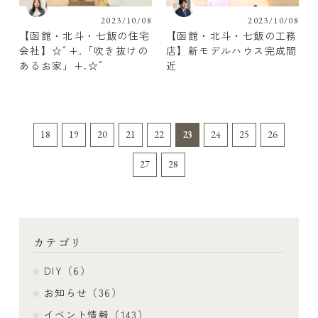
2023/10/08
2023/10/08
【函館・北斗・七飯の住宅
【函館・北斗・七飯の工務
会社】☆ﾟ+.「吹き抜けの
店】新モデルハウス完成間
あるお家」+.☆゜
近
18
19
20
21
22
23
24
25
26
27
28
カテゴリ
DIY（6）
お知らせ（36）
イベント情報（143）