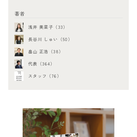
著者
浅井 美菜子（33）
長谷川 しゅい（50）
畠山 正浩（38）
代表（364）
スタッフ（76）