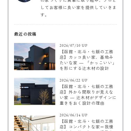
の家づくりに真摯に取り組み、プロと
してお客様に良い家を提供していきま
す。
最近の投稿
2026/07/10 UP
【函館・北斗・七飯の工務
店】カッコ良い家、基地み
たいな家 ― 「かっこいい」
を形にする辻木材の設計
2026/06/22 UP
【函館・北斗・七飯の工務
店】外から間取りが見えな
い家 ― 辻木材がデザインに
重きをおく設計の理由
2026/06/14 UP
【函館・北斗・七飯の工務
店】コンパクトな家＝我慢