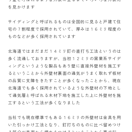
を見かけます
サイディングと呼ばれるものは全国的に見ると戸建て住
宅の７割程度で採用されていて、厚みは１６ミリ程度の
ものなどが多く採用されています
北海道ではまだまだ１４ミリ釘の直打ち工法というのは
多く流通しておりますが、当初１２ミリの窯業系サイデ
ィングというような製品もあり壁に直接外壁材を施工す
るということから外壁材裏面の通気がうまく取れず板材
の品質に支障をきたすことが多くなったことから、現在
北海道でも多く採用されているような外壁材の下地とし
て通気層と呼ばれる木材下地を施工した上に外壁材を施
工するという工法が多くなりました
当社でも現在標準でもある１６ミリの外壁材は金具を用
いた引っかけ工法となり、釘打ちのものに比べ留めつけ