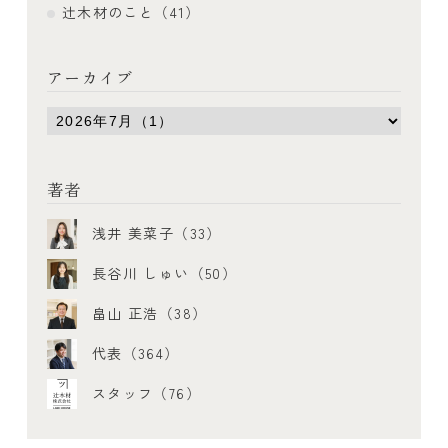
辻木材のこと（41）
アーカイブ
著者
浅井 美菜子（33）
長谷川 しゅい（50）
畠山 正浩（38）
代表（364）
スタッフ（76）