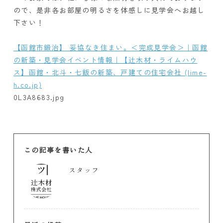
ので、是非各お部屋の明るさを体感しに見学会へお越し
下さい！
【函館市鍛治】 妥協なき住まい。＜完成見学会＞｜函館
の新築・見学会イベント情報｜【辻木材・ライムハウ
ス】函館・北斗・七飯の新築、戸建ての住宅会社 (lime-
h.co.jp)
0L3A8683.jpg
この記事を書いた人
スタッフ