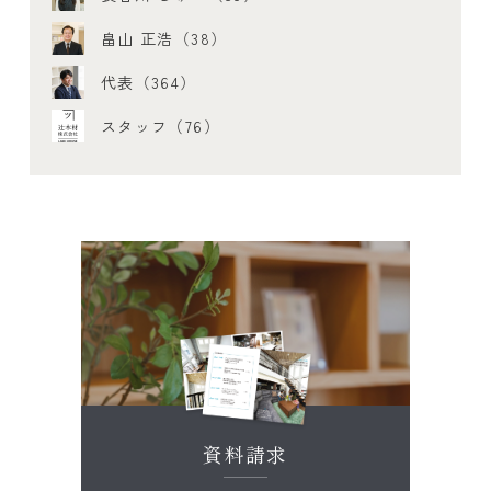
畠山 正浩（38）
代表（364）
スタッフ（76）
資料請求