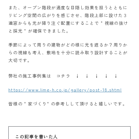
また、オープン階段が適度な目隠し効果を担うとともに
リビング空間の広がりを感じさせ、階段上部に設けた３
連窓からも光が降り注ぐ配置にすることで " 視線の抜け
と採光 " が確保できました。
季節によって周りの建物がどの様に光を遮るか？周りか
らの視線も考え、敷地を十分に読み取り設計することが
大切です。
弊社の施工事例集は コチラ ↓ ↓ ↓ ↓ ↓
https://www.lime-h.co.jp/gallery/post-18.shtml
皆様の " 家づくり" の参考しして頂けると嬉しいです。
この記事を書いた人