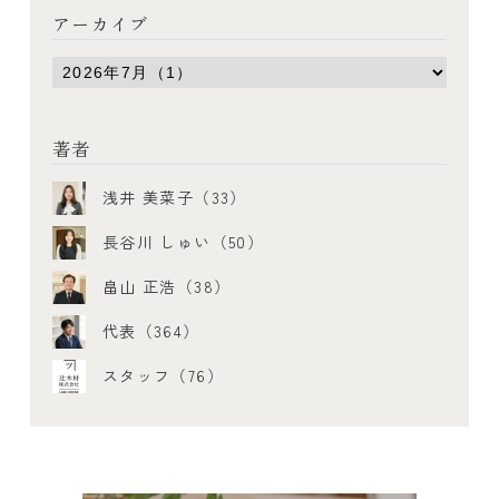
アーカイブ
著者
浅井 美菜子（33）
長谷川 しゅい（50）
畠山 正浩（38）
代表（364）
スタッフ（76）