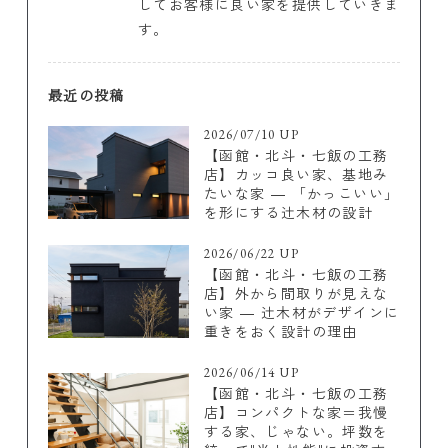
してお客様に良い家を提供していきま
す。
最近の投稿
2026/07/10 UP
【函館・北斗・七飯の工務
店】カッコ良い家、基地み
たいな家 ― 「かっこいい」
を形にする辻木材の設計
2026/06/22 UP
【函館・北斗・七飯の工務
店】外から間取りが見えな
い家 ― 辻木材がデザインに
重きをおく設計の理由
2026/06/14 UP
【函館・北斗・七飯の工務
店】コンパクトな家＝我慢
する家、じゃない。坪数を