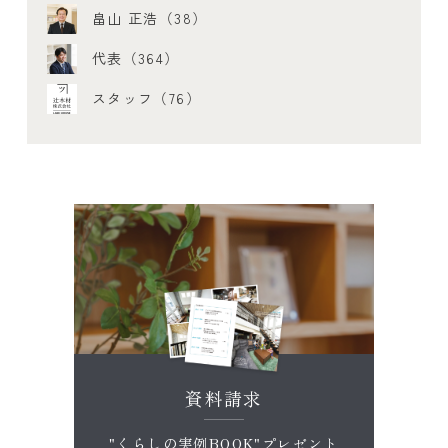
畠山 正浩（38）
代表（364）
スタッフ（76）
資料請求
"くらしの実例BOOK"プレゼント