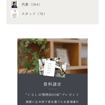
代表（364）
スタッフ（76）
資料請求
"くらしの実例BOOK"プレゼント
実際に辻木材で家を建てたお客様達の