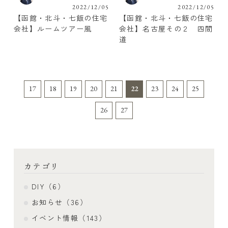
2022/12/05
2022/12/05
【函館・北斗・七飯の住宅
【函館・北斗・七飯の住宅
会社】ルームツアー風
会社】名古屋その２ 四間
道
17
18
19
20
21
22
23
24
25
26
27
カテゴリ
DIY（6）
お知らせ（36）
イベント情報（143）