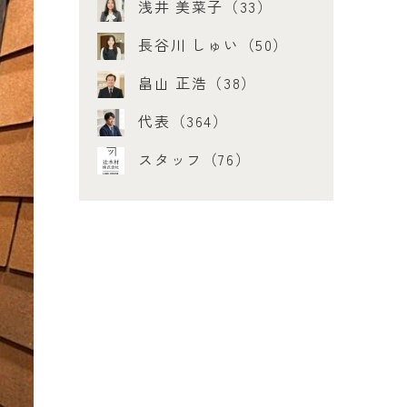
浅井 美菜子（33）
長谷川 しゅい（50）
畠山 正浩（38）
代表（364）
スタッフ（76）