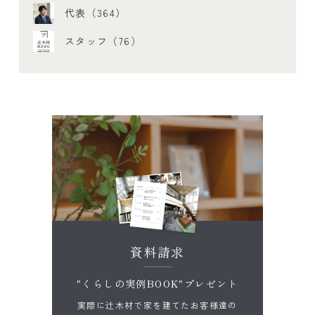
代表（364）
スタッフ（76）
資料請求
"くらしの実例BOOK"プレゼント
実際に辻木材で家を建てたお客様達の