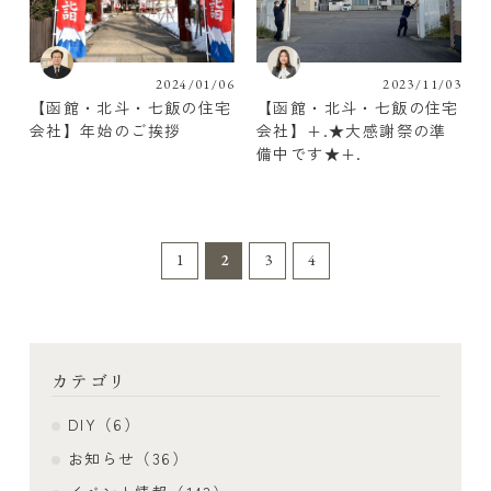
2024/01/06
2023/11/03
【函館・北斗・七飯の住宅
【函館・北斗・七飯の住宅
会社】年始のご挨拶
会社】+.★大感謝祭の準
備中です★+.
1
2
3
4
カテゴリ
DIY（6）
お知らせ（36）