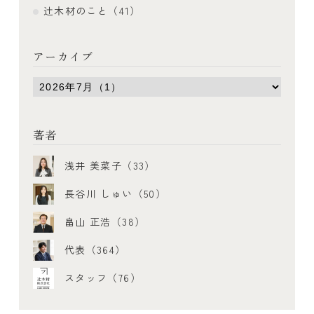
辻木材のこと（41）
アーカイブ
著者
浅井 美菜子（33）
長谷川 しゅい（50）
畠山 正浩（38）
代表（364）
スタッフ（76）