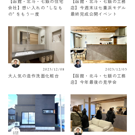
【函館・北斗・七飯の住宅
【函館・北斗・七飯の工務
会社】想い入れの "しなも
店】今週末は七重浜モデル
の" をもう一度
最終完成公開イベント
2023/12/08
2023/12/03
大人気の造作洗面化粧台
【函館・北斗・七飯の工務
店】今年最後の見学会