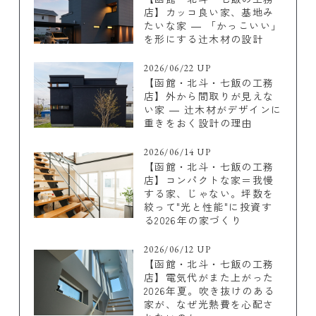
店】カッコ良い家、基地み
たいな家 ― 「かっこいい」
を形にする辻木材の設計
2026/06/22 UP
【函館・北斗・七飯の工務
店】外から間取りが見えな
い家 ― 辻木材がデザインに
重きをおく設計の理由
2026/06/14 UP
【函館・北斗・七飯の工務
店】コンパクトな家＝我慢
する家、じゃない。坪数を
絞って"光と性能"に投資す
る2026年の家づくり
2026/06/12 UP
【函館・北斗・七飯の工務
店】電気代がまた上がった
2026年夏。吹き抜けのある
家が、なぜ光熱費を心配さ