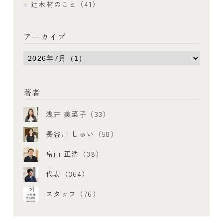
辻木材のこと（41）
アーカイブ
著者
浅井 美菜子（33）
長谷川 しゅい（50）
畠山 正浩（38）
代表（364）
スタッフ（76）