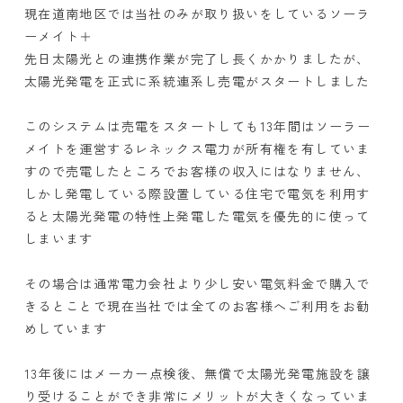
現在道南地区では当社のみが取り扱いをしているソーラ
ーメイト＋
先日太陽光との連携作業が完了し長くかかりましたが、
太陽光発電を正式に系統連系し売電がスタートしました
このシステムは売電をスタートしても13年間はソーラー
メイトを運営するレネックス電力が所有権を有していま
すので売電したところでお客様の収入にはなりません、
しかし発電している際設置している住宅で電気を利用す
ると太陽光発電の特性上発電した電気を優先的に使って
しまいます
その場合は通常電力会社より少し安い電気料金で購入で
きるとことで現在当社では全てのお客様へご利用をお勧
めしています
13年後にはメーカー点検後、無償で太陽光発電施設を譲
り受けることができ非常にメリットが大きくなっていま