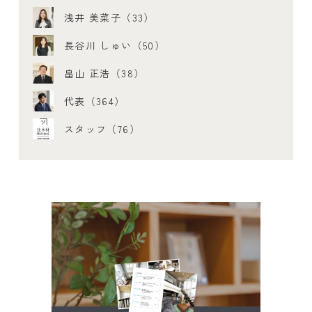
浅井 美菜子（33）
長谷川 しゅい（50）
畠山 正浩（38）
代表（364）
スタッフ（76）