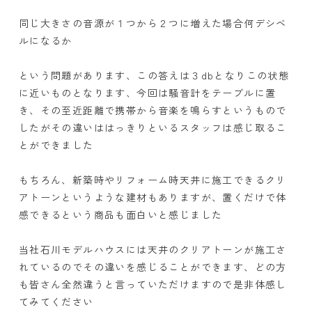
同じ大きさの音源が１つから２つに増えた場合何デシベ
ルになるか
という問題があります、この答えは３dbとなりこの状態
に近いものとなります、今回は騒音計をテーブルに置
き、その至近距離で携帯から音楽を鳴らすというもので
したがその違いははっきりといるスタッフは感じ取るこ
とができました
もちろん、新築時やリフォーム時天井に施工できるクリ
アトーンというような建材もありますが、置くだけで体
感できるという商品も面白いと感じました
当社石川モデルハウスには天井のクリアトーンが施工さ
れているのでその違いを感じることができます、どの方
も皆さん全然違うと言っていただけますので是非体感し
てみてください