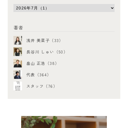
著者
浅井 美菜子（33）
長谷川 しゅい（50）
畠山 正浩（38）
代表（364）
スタッフ（76）