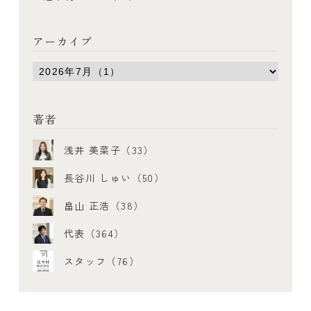
アーカイブ
著者
浅井 美菜子（33）
長谷川 しゅい（50）
畠山 正浩（38）
代表（364）
スタッフ（76）