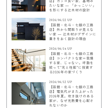
店】カッコ良い家、基地み
たいな家 ― 「かっこいい」
を形にする辻木材の設計
2026/06/22 UP
【函館・北斗・七飯の工務
店】外から間取りが見えな
い家 ― 辻木材がデザインに
重きをおく設計の理由
2026/06/14 UP
【函館・北斗・七飯の工務
店】コンパクトな家＝我慢
する家、じゃない。坪数を
絞って"光と性能"に投資す
る2026年の家づくり
2026/06/12 UP
【函館・北斗・七飯の工務
店】電気代がまた上がった
2026年夏。吹き抜けのある
家が、なぜ光熱費を心配さ
れないのか