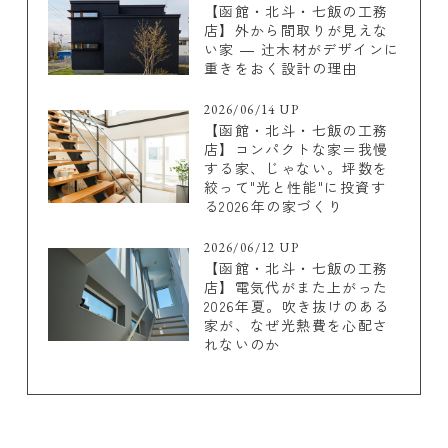
【函館・北斗・七飯の工務
店】外から間取りが見えな
い家 ― 辻木材がデザインに
重きをおく設計の理由
2026/06/14 UP
【函館・北斗・七飯の工務
店】コンパクトな家＝我慢
する家、じゃない。坪数を
絞って"光と性能"に投資す
る2026年の家づくり
2026/06/12 UP
【函館・北斗・七飯の工務
店】電気代がまた上がった
2026年夏。吹き抜けのある
家が、なぜ光熱費を心配さ
れないのか