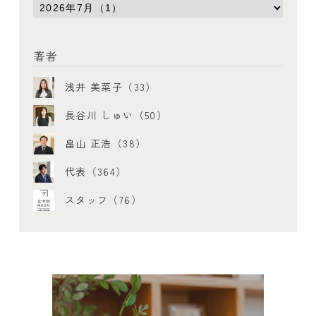
著者
浅井 美菜子（33）
長谷川 しゅい（50）
畠山 正浩（38）
代表（364）
スタッフ（76）