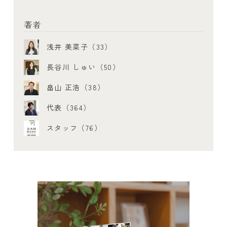
著者
浅井 美菜子（33）
長谷川 しゅい（50）
畠山 正浩（38）
代表（364）
スタッフ（76）