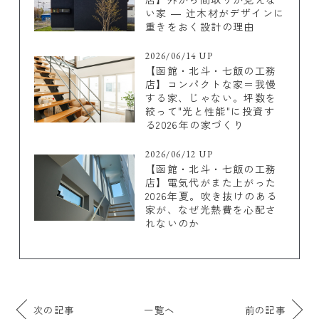
い家 ― 辻木材がデザインに
重きをおく設計の理由
2026/06/14 UP
【函館・北斗・七飯の工務
店】コンパクトな家＝我慢
する家、じゃない。坪数を
絞って"光と性能"に投資す
る2026年の家づくり
2026/06/12 UP
【函館・北斗・七飯の工務
店】電気代がまた上がった
2026年夏。吹き抜けのある
家が、なぜ光熱費を心配さ
れないのか
次の記事
一覧へ
前の記事