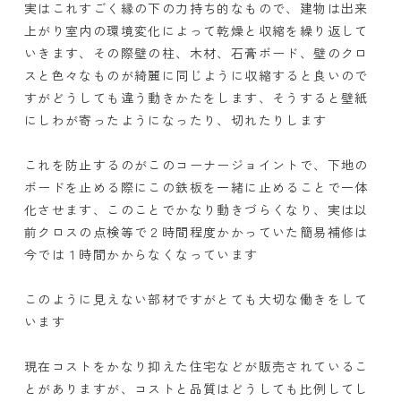
実はこれすごく縁の下の力持ち的なもので、建物は出来
上がり室内の環境変化によって乾燥と収縮を繰り返して
いきます、その際壁の柱、木材、石膏ボード、壁のクロ
スと色々なものが綺麗に同じように収縮すると良いので
すがどうしても違う動きかたをします、そうすると壁紙
にしわが寄ったようになったり、切れたりします
これを防止するのがこのコーナージョイントで、下地の
ボードを止める際にこの鉄板を一緒に止めることで一体
化させます、このことでかなり動きづらくなり、実は以
前クロスの点検等で２時間程度かかっていた簡易補修は
今では１時間かからなくなっています
このように見えない部材ですがとても大切な働きをして
います
現在コストをかなり抑えた住宅などが販売されているこ
とがありますが、コストと品質はどうしても比例してし