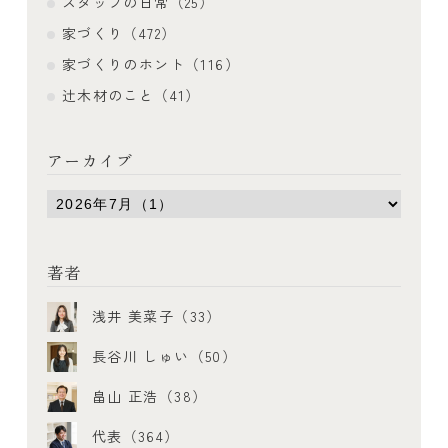
スタッフの日常（25）
家づくり（472）
家づくりのホント（116）
辻木材のこと（41）
アーカイブ
著者
浅井 美菜子（33）
長谷川 しゅい（50）
畠山 正浩（38）
代表（364）