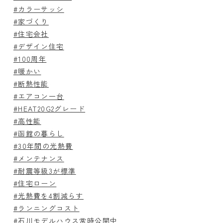
#カラーサッシ
#家づくり
#住宅会社
#デザイン住宅
#100周年
#暖かい
#断熱性能
#エアコン一台
#HEAT20G2グレード
#高性能
#函館の暮らし
#30年間の光熱費
#メンテナンス
#耐震等級3が標準
#住宅ローン
#光熱費を4割減らす
#ランニングコスト
#石川モデルハウス常時公開中