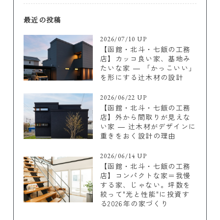
最近の投稿
2026/07/10 UP
【函館・北斗・七飯の工務
店】カッコ良い家、基地み
たいな家 ― 「かっこいい」
を形にする辻木材の設計
2026/06/22 UP
【函館・北斗・七飯の工務
店】外から間取りが見えな
い家 ― 辻木材がデザインに
重きをおく設計の理由
2026/06/14 UP
【函館・北斗・七飯の工務
店】コンパクトな家＝我慢
する家、じゃない。坪数を
絞って"光と性能"に投資す
る2026年の家づくり