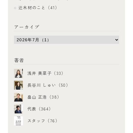
辻木材のこと（41）
アーカイブ
著者
浅井 美菜子（33）
長谷川 しゅい（50）
畠山 正浩（38）
代表（364）
スタッフ（76）