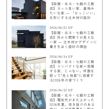
【函館・北斗・七飯の工務
店】カッコ良い家、基地み
たいな家 ― 「かっこいい」
を形にする辻木材の設計
2026/06/22 UP
【函館・北斗・七飯の工務
店】外から間取りが見えな
い家 ― 辻木材がデザインに
重きをおく設計の理由
2026/06/14 UP
【函館・北斗・七飯の工務
店】コンパクトな家＝我慢
する家、じゃない。坪数を
絞って"光と性能"に投資す
る2026年の家づくり
2026/06/12 UP
【函館・北斗・七飯の工務
店】電気代がまた上がった
2026年夏。吹き抜けのある
家が、なぜ光熱費を心配さ