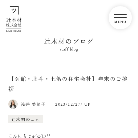
辻木材のブログ
staff blog
【函館・北斗・七飯の住宅会社】年末のご挨
拶
浅井 美菜子
2023/12/27/ UP
辻木材のこと
こんにちは๑´ ω`)੭⁾⁾