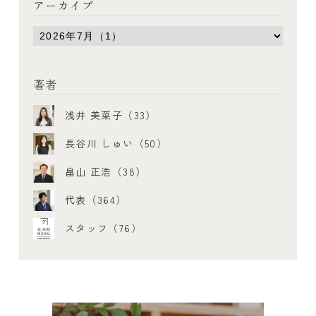
アーカイブ
著者
浅井 美菜子（33）
長谷川 しゅい（50）
畠山 正浩（38）
代表（364）
スタッフ（76）