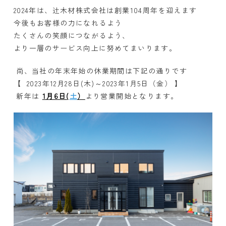
2024年は、辻木材株式会社は創業
104
周年を迎えます
今後もお客様の力になれるよう
たくさんの笑顔につながるよう、
より一層のサービス向上に努めてまいります。
尚、当社の年末年始の休業期間は下記の通りです
【
2023
年
12
月
28
日
(
木
)
～
2023
年
1
月
5
日（金） 】
新年は
1月6日(
土
）
より営業開始となります。