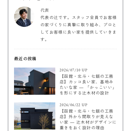
代表
代表の辻です。スタッフ全員でお客様
の家づくりに真摯に取り組み、プロと
してお客様に良い家を提供していきま
す。
最近の投稿
2026/07/10 UP
【函館・北斗・七飯の工務
店】カッコ良い家、基地み
たいな家 ― 「かっこいい」
を形にする辻木材の設計
2026/06/22 UP
【函館・北斗・七飯の工務
店】外から間取りが見えな
い家 ― 辻木材がデザインに
重きをおく設計の理由