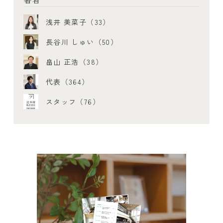
浅井 美菜子（33）
長谷川 しゅい（50）
畠山 正浩（38）
代表（364）
スタッフ（76）