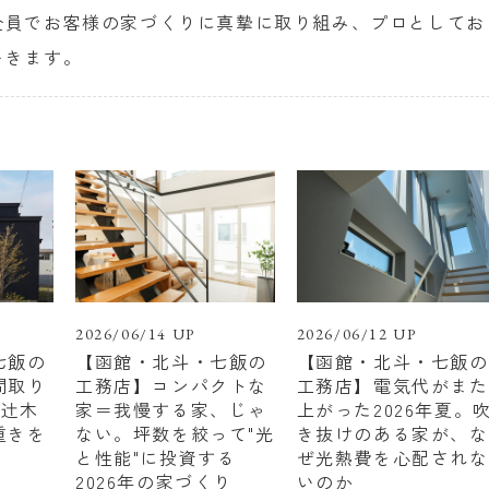
全員でお客様の家づくりに真摯に取り組み、プロとしてお
いきます。
2026/06/14 UP
2026/06/12 UP
七飯の
【函館・北斗・七飯の
【函館・北斗・七飯の
間取り
工務店】コンパクトな
工務店】電気代がまた
 辻木
家＝我慢する家、じゃ
上がった2026年夏。
重きを
ない。坪数を絞って"光
き抜けのある家が、な
と性能"に投資する
ぜ光熱費を心配されな
2026年の家づくり
いのか