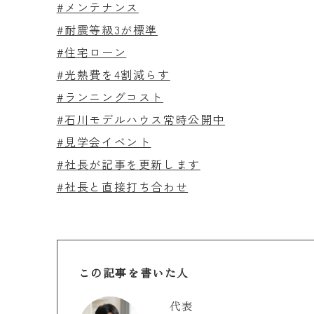
#メンテナンス
#耐震等級3が標準
#住宅ローン
#光熱費を4割減らす
#ランニングコスト
#石川モデルハウス常時公開中
#見学会イベント
#社長が記事を更新します
#社長と直接打ち合わせ
この記事を書いた人
代表