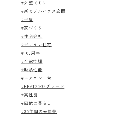
#外壁16ミリ
#新モデルハウス公開
#平屋
#家づくり
#住宅会社
#デザイン住宅
#100周年
#全館空調
#断熱性能
#エアコン一台
#HEAT20G2グレード
#高性能
#函館の暮らし
#30年間の光熱費