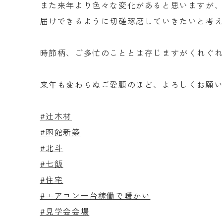
また来年より色々な変化があると思いますが
届けできるように切磋琢磨していきたいと考
時節柄、ご多忙のこととは存じますがくれぐ
来年も変わらぬご愛顧のほど、よろしくお願
#辻木材
#函館新築
#北斗
#七飯
#住宅
#エアコン一台稼働で暖かい
#見学会会場