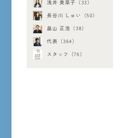
浅井 美菜子（33）
長谷川 しゅい（50）
畠山 正浩（38）
代表（364）
スタッフ（76）