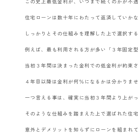
この史上最低金利が、いつまで続くのかが不
住宅ローンは数十年にわたって返済していか
しっかりとその仕組みを理解した上で選択す
例えば、最も利用される方が多い「３年固定
当初３年間は決まった金利での低金利が約束
４年目以降は金利が何％になるかは分かりま
一つ言える事は、確実に当初３年間より上が
そのような仕組みを踏まえた上で選ばれた住
意外とデメリットを知らずにローンを組まれ