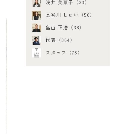
浅井 美菜子（33）
長谷川 しゅい（50）
畠山 正浩（38）
代表（364）
スタッフ（76）