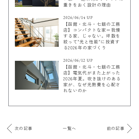
重きをおく設計の理由
2026/06/14 UP
【函館・北斗・七飯の工務
店】コンパクトな家＝我慢
する家、じゃない。坪数を
絞って"光と性能"に投資す
る2026年の家づくり
2026/06/12 UP
【函館・北斗・七飯の工務
店】電気代がまた上がった
2026年夏。吹き抜けのある
家が、なぜ光熱費を心配さ
れないのか
次の記事
一覧へ
前の記事