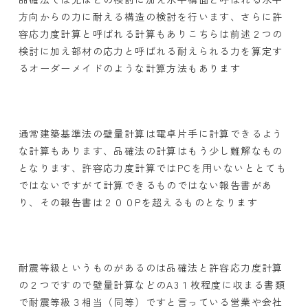
方向からの力に耐える構造の検討を行います、さらに許
容応力度計算と呼ばれる計算もありこちらは前述２つの
検討に加え部材の応力と呼ばれる耐えられる力を算定す
るオーダーメイドのような計算方法もあります
通常建築基準法の壁量計算は電卓片手に計算できるよう
な計算もあります、品確法の計算はもう少し難解なもの
となります、許容応力度計算ではPCを用いないととても
ではないですがて計算できるものではない報告書があ
り、その報告書は２００Pを超えるものとなります
耐震等級というものがあるのは品確法と許容応力度計算
の２つですので壁量計算などのA3１枚程度に収まる書類
で耐震等級３相当（同等）ですと言っている営業や会社