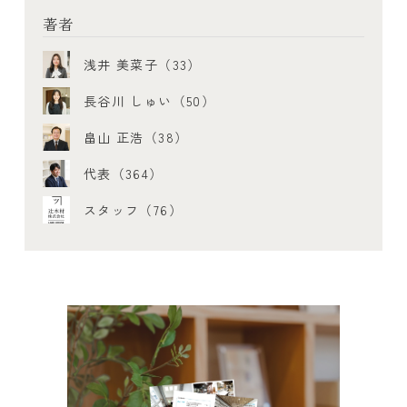
著者
浅井 美菜子（33）
長谷川 しゅい（50）
畠山 正浩（38）
代表（364）
スタッフ（76）