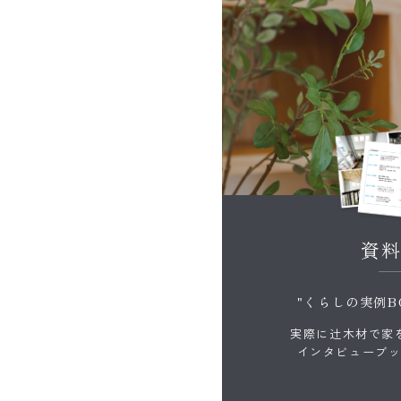
資
"くらしの実例B
実際に辻木材で家
インタビューブ