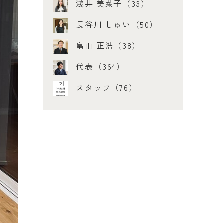
浅井 美菜子（33）
長谷川 しゅい（50）
畠山 正浩（38）
代表（364）
スタッフ（76）