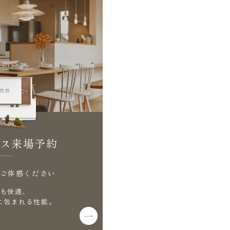
ス来場予約
ご体感ください
も快適、
に包まれる性能。